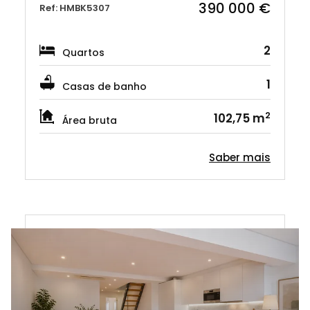
390 000 €
Ref: HMBK5307
2
Quartos
1
Casas de banho
2
102,75 m
Área bruta
Saber mais