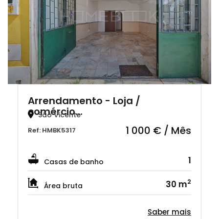
Arrendamento - Loja /
comércio…
São Vicente
1 000 € / Mês
Ref: HMBK5317
1
Casas de banho
2
30 m
Área bruta
Saber mais