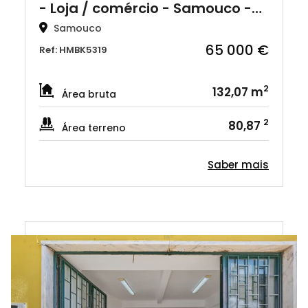
- Loja / comércio - Samouco -…
Samouco
65 000 €
Ref: HMBK5319
2
132,07 m
Área bruta
2
80,87
Área terreno
Saber mais