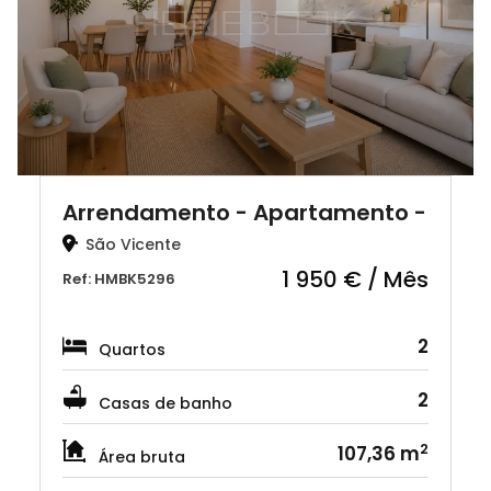
Arrendamento - Apartamento -
…
São Vicente
1 950 € / Mês
Ref: HMBK5296
2
Quartos
2
Casas de banho
2
107,36 m
Área bruta