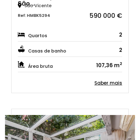
São…
São Vicente
590 000 €
Ref: HMBK5294
2
Quartos
2
Casas de banho
2
107,36 m
Área bruta
Saber mais