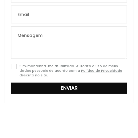
+351
Sim, mantenha-me atualizado. Autorizo o uso de meus
dados pessoais de acordo com a
Política de Privacidade
descrita no site.
ENVIAR