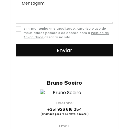
Sim, mantenha-me atualizado. Autorizo o uso de
meus dados pessoais de acordo com a
Política de
Privacidade
descrita no site.
Enviar
Bruno Soeiro
Telefone:
+351 926 616 054
(Chamada para rede móvel nacional)
Email: