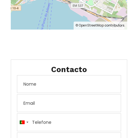
©
OpenStreetMap
contributors.
Contacto
Portugal
+351