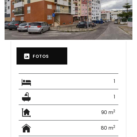
FOTOS
1
1
2
90 m
2
80 m