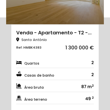
Venda - Apartamento - T2 -…
Santo António
1 300 000 €
Ref: HMBK4383
2
Quartos
2
Casas de banho
2
87 m
Área bruta
2
49
Área terreno