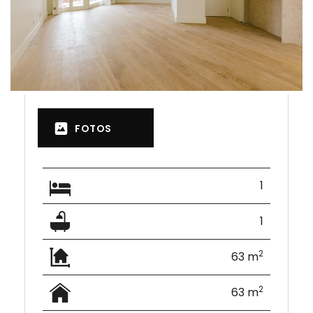
FOTOS
1
1
2
63 m
2
63 m