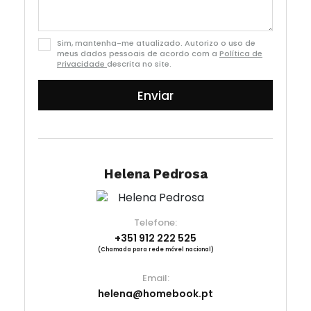
Sim, mantenha-me atualizado. Autorizo o uso de
meus dados pessoais de acordo com a
Política de
Privacidade
descrita no site.
Enviar
Helena Pedrosa
Telefone:
+351 912 222 525
(Chamada para rede móvel nacional)
Email:
helena@homebook.pt