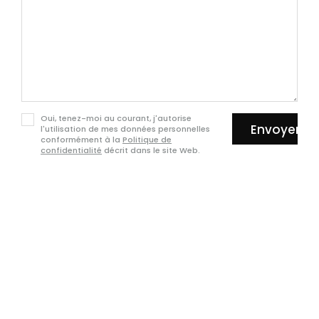
Oui, tenez-moi au courant, j'autorise
Envoyer
l'utilisation de mes données personnelles
conformément à la
Politique de
confidentialité
décrit dans le site Web.